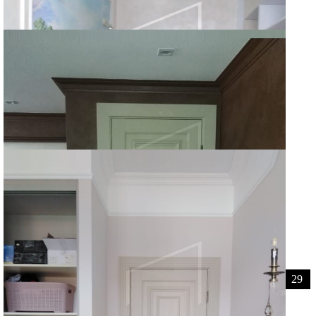
UNILINE
UNILINE
Флоренция
←
1
2
3
…
23
24
25
26
27
28
29
…
59
60
61
→