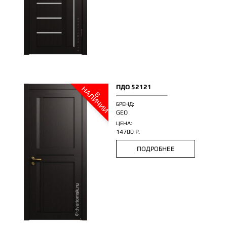
ПДО 52121
Н
И
В
А
Л
И
Ч
И
БРЕНД:
GEO
ЦЕНА:
14700 Р.
ПОДРОБНЕЕ