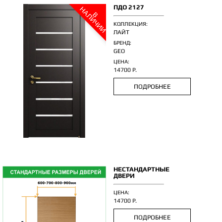
ПДО 2127
Н
И
В
А
Л
И
Ч
И
КОЛЛЕКЦИЯ:
ЛАЙТ
БРЕНД:
GEO
ЦЕНА:
14700 Р.
ПОДРОБНЕЕ
НЕСТАНДАРТНЫЕ
ДВЕРИ
ЦЕНА:
14700 Р.
ПОДРОБНЕЕ