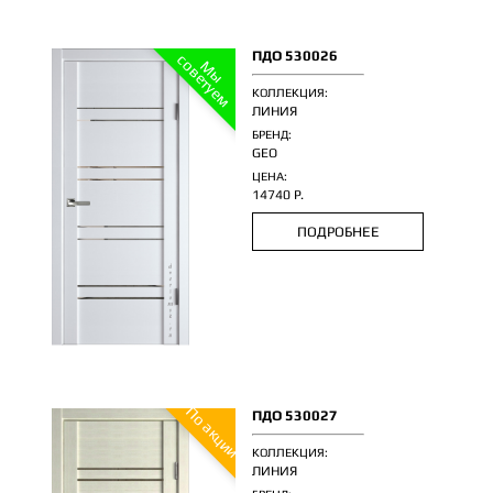
ПДО 530026
с
м
М
ы
о
в
е
т
у
е
КОЛЛЕКЦИЯ:
ЛИНИЯ
БРЕНД:
GEO
ЦЕНА:
14740 Р.
ПОДРОБНЕЕ
По акции
ПДО 530027
КОЛЛЕКЦИЯ:
ЛИНИЯ