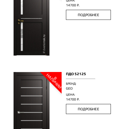
ЦЕНА:
14700 Р.
ПОДРОБНЕЕ
ПДО 52125
Н
И
В
А
Л
И
Ч
И
БРЕНД:
GEO
ЦЕНА:
14700 Р.
ПОДРОБНЕЕ