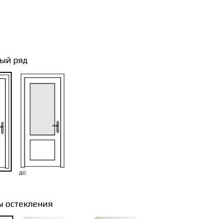
ый ряд
ДО
ы остекления