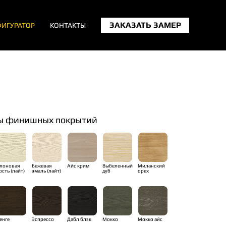
ЗАКАЗАТЬ ЗАМЕР
ИГУРАТОР
КОНТАКТЫ
ы финишных покрытий
лоновая
Бежевая
Айс крим
Выбеленный
Миланский
ость (лайт)
эмаль (лайт)
дуб
орех
енге
Эспрессо
Дабл блэк
Мокко
Мокко айс