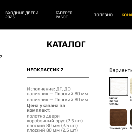
ВХОДНЫЕ ДВЕРИ
ГАЛЕРЕЯ
ПОЛЕЗНО
КОНФ
2026
РАБОТ
КАТАЛОГ
2
НЕОКЛАССИК 2
Вариант
Исполнение: ДГ, ДО
наличник — Плоский 80 мм
С
Блэнк
наличник — Плоский 80 мм
к
(белая
эмаль)
Цена указана за
комплект:
полотно двери
коробочный брус (2.5 шт)
плоский 80 мм (2.5 шт)
Темный орех
В
плоский 80 мм (2.5 шт)